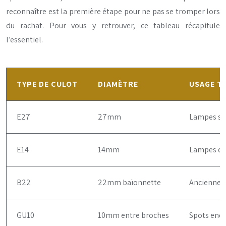
reconnaître est la première étape pour ne pas se tromper lors
du rachat. Pour vous y retrouver, ce tableau récapitule
l’essentiel.
TYPE DE CULOT
DIAMÈTRE
USAGE T
E27
27mm
Lampes st
E14
14mm
Lampes de 
B22
22mm baïonnette
Anciennes 
GU10
10mm entre broches
Spots enca